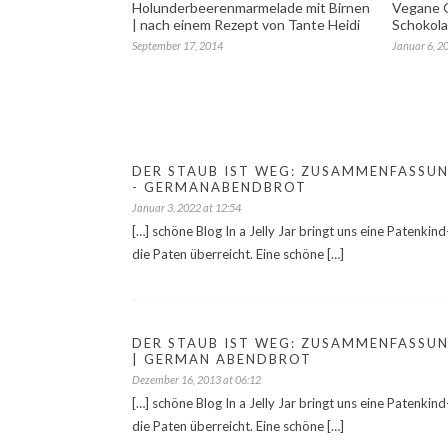
Holunderbeerenmarmelade mit Birnen
Vegane O
| nach einem Rezept von Tante Heidi
Schokolad
September 17, 2014
Januar 6, 2
DER STAUB IST WEG: ZUSAMMENFASSUN
- GERMANABENDBROT
Januar 3, 2022 at 12:54
[…] schöne Blog In a Jelly Jar bringt uns eine Patenkind
die Paten überreicht. Eine schöne […]
DER STAUB IST WEG: ZUSAMMENFASSUN
| GERMAN ABENDBROT
Dezember 16, 2013 at 06:12
[…] schöne Blog In a Jelly Jar bringt uns eine Patenkind
die Paten überreicht. Eine schöne […]