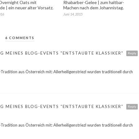
vernight Oats mit
Rhabarber-Gelee | zum haltbar-
e | ein neuer alter Vorsatz.
Machen nach dem Johannistag.
016
Juni 14, 2015
6 COMMENTS
G MEINES BLOG-EVENTS "ENTSTAUBTE KLASSIKER"
Reply
-Tradition aus Österreich mit: Allerheiligenstriezl wurden traditionell durch
G MEINES BLOG-EVENTS “ENTSTAUBTE KLASSIKER”
Reply
-Tradition aus Österreich mit: Allerheiligenstriezl wurden traditionell durch