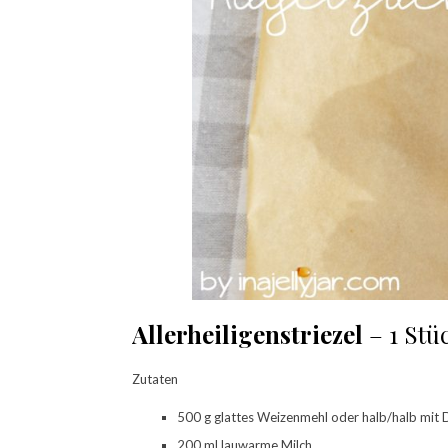
Allerheiligenstriezel
– 1 Stü
Zutaten
500 g glattes Weizenmehl oder halb/halb mit 
200 ml lauwarme Milch