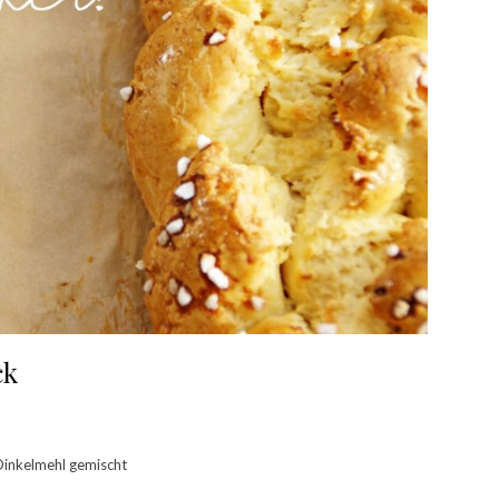
ck
Dinkelmehl gemischt