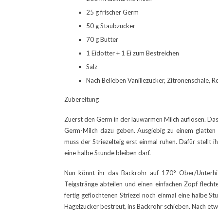
25 g frischer Germ
50 g Staubzucker
70 g Butter
1 Eidotter + 1 Ei zum Bestreichen
Salz
Nach Belieben Vanillezucker, Zitronenschale, R
Zubereitung
Zuerst den Germ in der lauwarmen Milch auflösen. Das
Germ-Milch dazu geben. Ausgiebig zu einem glatten 
muss der Striezelteig erst einmal ruhen. Dafür stellt
eine halbe Stunde bleiben darf.
Nun könnt ihr das Backrohr auf 170° Ober/Unterhit
Teigstränge abteilen und einen einfachen Zopf flecht
fertig geflochtenen Striezel noch einmal eine halbe 
Hagelzucker bestreut, ins Backrohr schieben. Nach etw