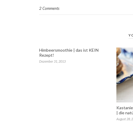
2 Comments
Y
Himbeersmoothie | das ist KEIN
Rezept!
Dezember 31, 2013
Kastani
| die nat
August 28, 