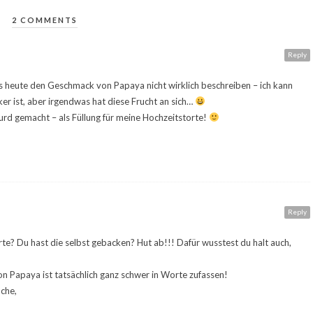
2 COMMENTS
Reply
 bis heute den Geschmack von Papaya nicht wirklich beschreiben – ich kann
cker ist, aber irgendwas hat diese Frucht an sich…
urd gemacht – als Füllung für meine Hochzeitstorte!
Reply
orte? Du hast die selbst gebacken? Hut ab!!! Dafür wusstest du halt auch,
n Papaya ist tatsächlich ganz schwer in Worte zufassen!
oche,