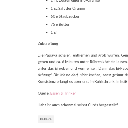
1 TL Zesten einer Bio-Orange
1 EL Saft der Orange
60 g Staubzucker
75 g Butter
1 Ei
Zubereitung
Die Papaya schälen, entkernen und grob würfen. Gem
geben und ca. 6 Minuten unter Rühren köcheln lassen.
unter das Ei geben und vermengen. Dann das Ei-Pap
Achtung! Die Masse darf nicht kochen, sonst gerinnt d
Konsistenz erlangt es aber erst im Kühlschrank. In he
Quelle:
Essen & Trinken
Habt ihr auch schonmal selbst Curds hergestellt?
PAPAYA