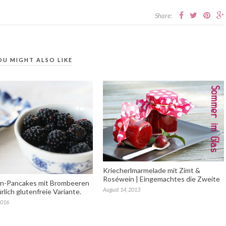
Share:
OU MIGHT ALSO LIKE
Kriecherlmarmelade mit Zimt &
Roséwein | Eingemachtes die Zweite
en-Pancakes mit Brombeeren
August 14, 2013
ürlich glutenfreie Variante.
2016