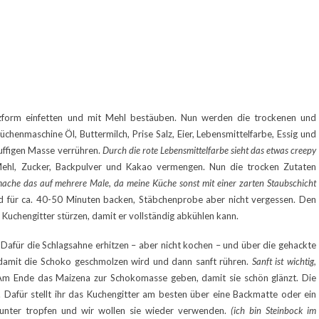
zform einfetten und mit Mehl bestäuben. Nun werden die trockenen und
chenmaschine Öl, Buttermilch, Prise Salz, Eier, Lebensmittelfarbe, Essig und
luffigen Masse verrühren.
Durch die rote Lebensmittelfarbe sieht das etwas creepy
Mehl, Zucker, Backpulver und Kakao vermengen. Nun die trocken Zutaten
ache das auf mehrere Male, da meine Küche sonst mit einer zarten Staubschicht
d für ca. 40-50 Minuten backen, Stäbchenprobe aber nicht vergessen. Den
 Kuchengitter stürzen, damit er vollständig abkühlen kann.
Dafür die Schlagsahne erhitzen – aber nicht kochen – und über die gehackte
 damit die Schoko geschmolzen wird und dann sanft rühren.
Sanft ist wichtig,
 Ende das Maizena zur Schokomasse geben, damit sie schön glänzt. Die
. Dafür stellt ihr das Kuchengitter am besten über eine Backmatte oder ein
runter tropfen und wir wollen sie wieder verwenden.
(ich bin Steinbock im