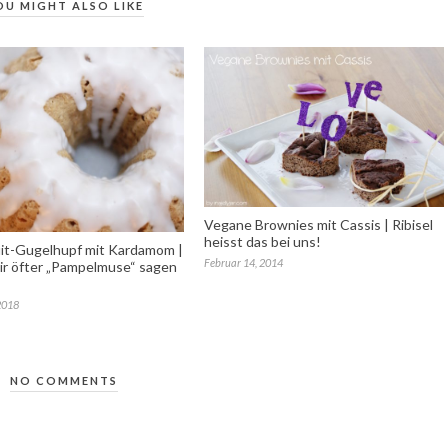
OU MIGHT ALSO LIKE
Vegane Brownies mit Cassis | Ribisel
heisst das bei uns!
it-Gugelhupf mit Kardamom |
Februar 14, 2014
r öfter „Pampelmuse“ sagen
2018
NO COMMENTS