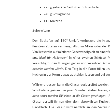
225 g gehackte Zartbitter-Schokolade
240 g Schlagsahne
1 EL Maizena
Zubereitung
Den Backofen auf 180° Umluft vorheizen, die Kran
flüssigen Zutaten vermengt. Also im Mixer oder der Kü
Vanilleextrakt auf mittlerer Geschwindigkeit zu einer f
aus, ideal für Halloween!
In einer zweiten Schüssel 
vorsichtig zu den flüssigen geben und verrühren.
Ich m
bedeckt werden würde.
Den Teig in die Form füllen un
Kuchen in der Form etwas auskühlen lassen und auf ein
Während dessen kann die Glasur vorbereitet werden. 
Schokolade gießen. Ein paar Minuten stehen lassen,
denn sonst werden Bläschen in die Glasur geschlagen.
Am
Glasur verteilt ihr nun über dem abgekühlten Kuchen
Backblech. Die Glasur wird nämlich an den Seiten 