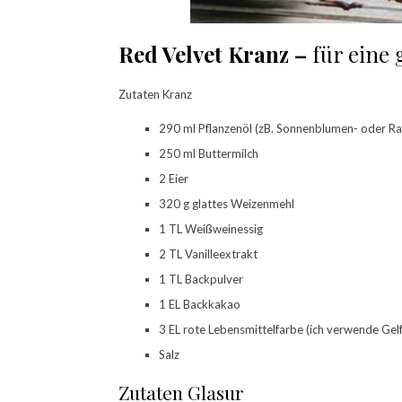
Red Velvet Kranz –
für eine
Zutaten Kranz
290 ml Pflanzenöl (zB. Sonnenblumen- oder Ra
250 ml Buttermilch
2 Eier
320 g glattes Weizenmehl
1 TL Weißweinessig
2 TL Vanilleextrakt
1 TL Backpulver
1 EL Backkakao
3 EL rote Lebensmittelfarbe (ich verwende Gelf
Salz
Zutaten Glasur