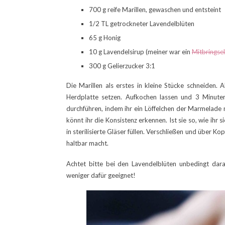
700 g reife Marillen, gewaschen und entsteint
1/2 TL getrockneter Lavendelblüten
65 g Honig
10 g Lavendelsirup (meiner war ein
Mitbringsel
300 g Gelierzucker 3:1
Die Marillen als erstes in kleine Stücke schneiden
Herdplatte setzen. Aufkochen lassen und 3 Minuten
durchführen, indem ihr ein Löffelchen der Marmelade 
könnt ihr die Konsistenz erkennen. Ist sie so, wie i
in sterilisierte Gläser füllen. Verschließen und über 
haltbar macht.
Achtet bitte bei den Lavendelblüten unbedingt dara
weniger dafür geeignet!