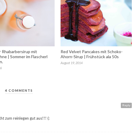
r Rhabarbersirup mit
Red Velvet Pancakes mit Schoko-
ne | Sommer im Flascherl
Ahorn-Sirup | Frühstück ala 50s
n.
August 19, 2014
16
4 COMMENTS
Reply
t zum reinlegen gut aus!!! (: