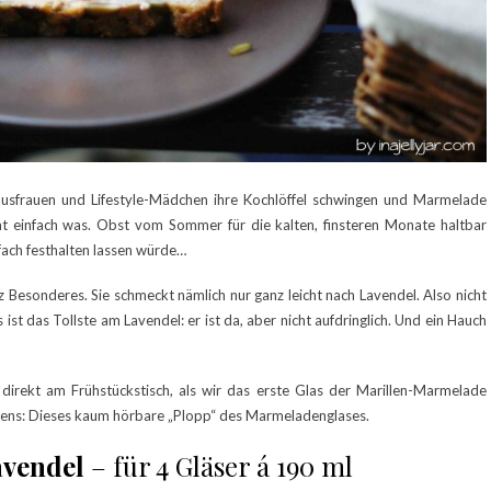
Hausfrauen und Lifestyle-Mädchen ihre Kochlöffel schwingen und Marmelade
at einfach was. Obst vom Sommer für die kalten, finsteren Monate haltbar
fach festhalten lassen würde…
 Besonderes. Sie schmeckt nämlich nur ganz leicht nach Lavendel. Also nicht
as ist das Tollste am Lavendel: er ist da, aber nicht aufdringlich. Und ein Hauch
 direkt am Frühstückstisch, als wir das erste Glas der Marillen-Marmelade
rgens: Dieses kaum hörbare „Plopp“ des Marmeladenglases.
avendel
– für 4 Gläser á 190 ml