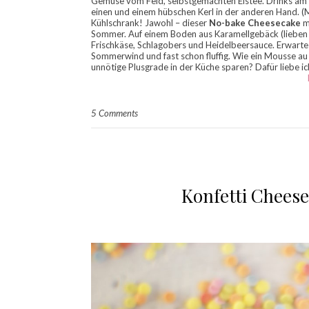
Gemüse vom Feld, selbstgemachten Eistee. Drinks am St
einen und einem hübschen Kerl in der anderen Hand. (
Kühlschrank! Jawohl – dieser
No-bake Cheesecake
m
Sommer. Auf einem Boden aus Karamellgebäck (lieben w
Frischkäse, Schlagobers und Heidelbeersauce. Erwarte di
Sommerwind und fast schon fluffig. Wie ein Mousse au 
unnötige Plusgrade in der Küche sparen? Dafür liebe ic
5 Comments
Konfetti Cheese