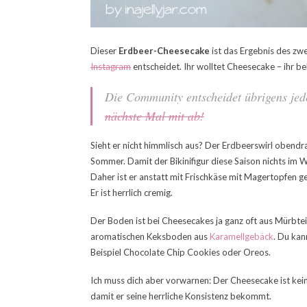
Dieser
Erdbeer-Cheesecake
ist das Ergebnis des zw
Instagram
entscheidet. Ihr wolltet Cheesecake – ihr
Die Community entscheidet übrigens jed
nächste Mal mit ab!
Sieht er nicht himmlisch aus? Der Erdbeerswirl obendra
Sommer. Damit der Bikinifigur diese Saison nichts im W
Daher ist er anstatt mit Frischkäse mit Magertopfen
Er ist herrlich cremig.
Der Boden ist bei Cheesecakes ja ganz oft aus Mürbteig
aromatischen Keksboden aus
Karamellgebäck
. Du kan
Beispiel Chocolate Chip Cookies oder Oreos.
Ich muss dich aber vorwarnen: Der Cheesecake ist kei
damit er seine herrliche Konsistenz bekommt.