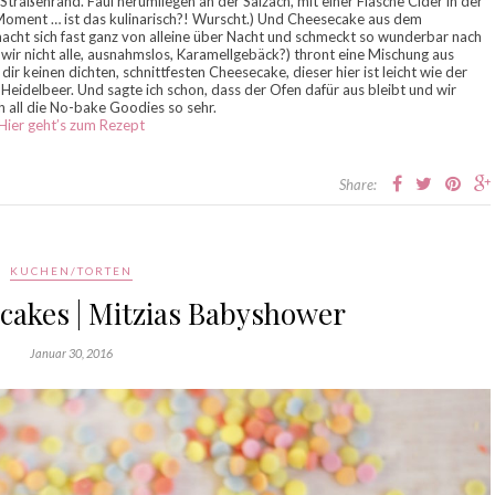
raßenrand. Faul herumliegen an der Salzach, mit einer Flasche Cider in der
Moment … ist das kulinarisch?! Wurscht.) Und Cheesecake aus dem
acht sich fast ganz von alleine über Nacht und schmeckt so wunderbar nach
ir nicht alle, ausnahmslos, Karamellgebäck?) thront eine Mischung aus
r keinen dichten, schnittfesten Cheesecake, dieser hier ist leicht wie der
Heidelbeer. Und sagte ich schon, dass der Ofen dafür aus bleibt und wir
h all die No-bake Goodies so sehr.
Hier geht’s zum Rezept
Share:
KUCHEN/TORTEN
cakes | Mitzias Babyshower
Januar 30, 2016