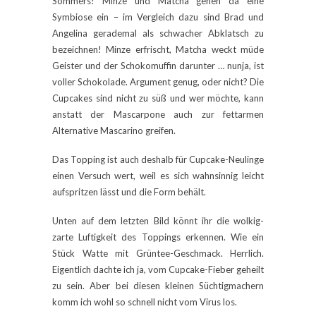
Sommers! Minze und Matcha gehen da eine
Symbiose ein – im Vergleich dazu sind Brad und
Angelina gerademal als schwacher Abklatsch zu
bezeichnen! Minze erfrischt, Matcha weckt müde
Geister und der Schokomuffin darunter … nunja, ist
voller Schokolade. Argument genug, oder nicht? Die
Cupcakes sind nicht zu süß und wer möchte, kann
anstatt der Mascarpone auch zur fettarmen
Alternative Mascarino greifen.
Das Topping ist auch deshalb für Cupcake-Neulinge
einen Versuch wert, weil es sich wahnsinnig leicht
aufspritzen lässt und die Form behält.
Unten auf dem letzten Bild könnt ihr die wolkig-
zarte Luftigkeit des Toppings erkennen. Wie ein
Stück Watte mit Grüntee-Geschmack. Herrlich.
Eigentlich dachte ich ja, vom Cupcake-Fieber geheilt
zu sein. Aber bei diesen kleinen Süchtigmachern
komm ich wohl so schnell nicht vom Virus los.