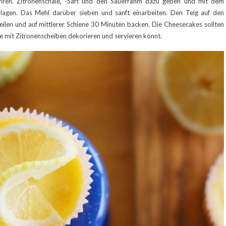
ühren. Zitronenschale, -Saft und den Sauerrahm dazu geben und mit dem
agen. Das Mehl darüber sieben und sanft einarbeiten. Den Teig auf den
ilen und auf mittlerer Schiene 30 Minuten backen. Die Cheesecakes sollten
ie mit Zitronenscheiben dekorieren und servieren könnt.