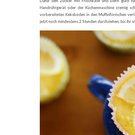
Dafür den Zucker mit Frischkäse und Eiern glatt f
Handrührgerät oder der Küchenmaschine cremig schl
vorbereiteten Keksboden in den Muffinförmchen verte
jetzt noch mindestens 2 Stunden durchziehen, bis ihr s