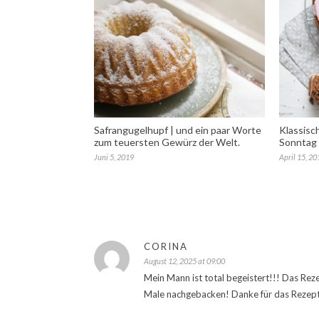
Safrangugelhupf | und ein paar Worte
Klassisc
zum teuersten Gewürz der Welt.
Sonntag 
Juni 5, 2019
April 15, 20
CORINA
August 12, 2025 at 09:00
Mein Mann ist total begeistert!!! Das Rez
Male nachgebacken! Danke für das Rezept