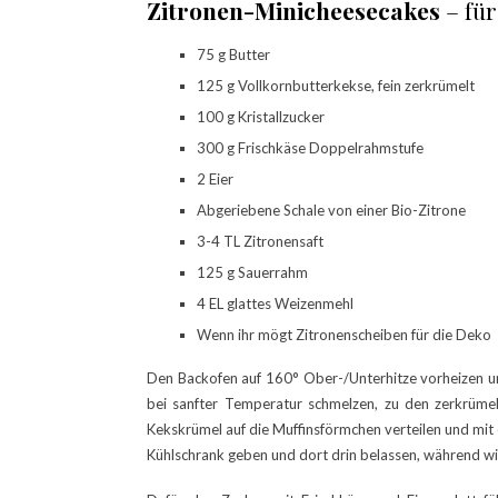
Zitronen-Minicheesecakes
– für
75 g Butter
125 g Vollkornbutterkekse, fein zerkrümelt
100 g Kristallzucker
300 g Frischkäse Doppelrahmstufe
2 Eier
Abgeriebene Schale von einer Bio-Zitrone
3-4 TL Zitronensaft
125 g Sauerrahm
4 EL glattes Weizenmehl
Wenn ihr mögt Zitronenscheiben für die Deko
Den Backofen auf 160° Ober-/Unterhitze vorheizen un
bei sanfter Temperatur schmelzen, zu den zerkrümel
Kekskrümel auf die Muffinsförmchen verteilen und mit
Kühlschrank geben und dort drin belassen, während wi