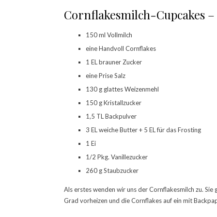
Cornflakesmilch-Cupcakes – 
150 ml Vollmilch
eine Handvoll Cornflakes
1 EL brauner Zucker
eine Prise Salz
130 g glattes Weizenmehl
150 g Kristallzucker
1,5 TL Backpulver
3 EL weiche Butter + 5 EL für das Frosting
1 Ei
1/2 Pkg. Vanillezucker
260 g Staubzucker
Als erstes wenden wir uns der Cornflakesmilch zu. S
Grad vorheizen und die Cornflakes auf ein mit Backpap