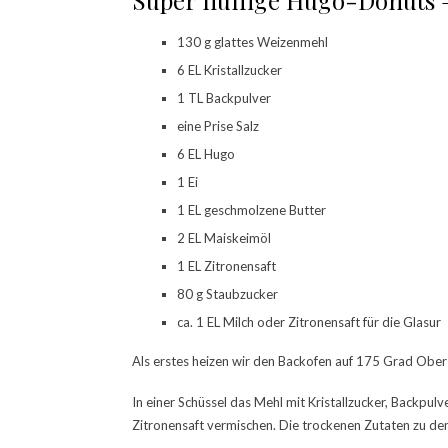
Super fluffige Hugo-Donuts –
130 g glattes Weizenmehl
6 EL Kristallzucker
1 TL Backpulver
eine Prise Salz
6 EL Hugo
1 Ei
1 EL geschmolzene Butter
2 EL Maiskeimöl
1 EL Zitronensaft
80 g Staubzucker
ca. 1 EL Milch oder Zitronensaft für die Glasur
Als erstes heizen wir den Backofen auf 175 Grad Ober-
In einer Schüssel das Mehl mit Kristallzucker, Backpulve
Zitronensaft vermischen. Die trockenen Zutaten zu den