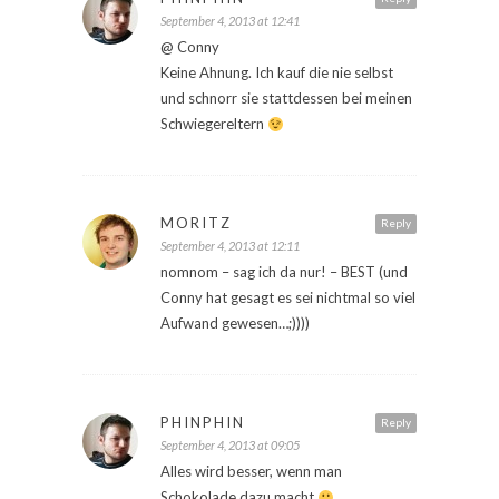
September 4, 2013 at 12:41
@ Conny
Keine Ahnung. Ich kauf die nie selbst
und schnorr sie stattdessen bei meinen
Schwiegereltern
MORITZ
Reply
September 4, 2013 at 12:11
nomnom – sag ich da nur! – BEST (und
Conny hat gesagt es sei nichtmal so viel
Aufwand gewesen…;))))
PHINPHIN
Reply
September 4, 2013 at 09:05
Alles wird besser, wenn man
Schokolade dazu macht