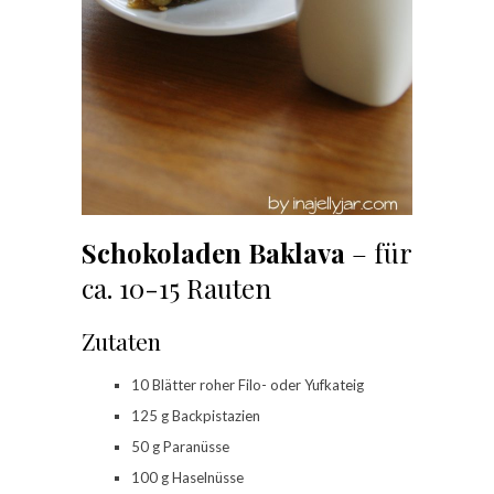
Schokoladen Baklava
– für
ca. 10-15 Rauten
Zutaten
10 Blätter roher Filo- oder Yufkateig
125 g Backpistazien
50 g Paranüsse
100 g Haselnüsse