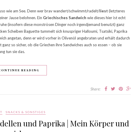
auso wie am See. Denn wer brav wandert/schwimmt/radelt/
liest
(letzteres
 einer Jause belohnen. Ein
Griechisches Sandwich
wie dieses hier ist echt
ruhe (insofern diese monströsen Dinger noch irgendjemand benutzt) ganz
cken Scheiben Baguette tummelt sich knuspriger Halloumi, Tsatsiki, Paprika
ich angetan, denn er wird vorher in Olivenöl angebraten und erhält dadurch
t ganz so sicher, ob die Griechen ihre Sandwiches auch so essen – ob sie
ng tun sie das.
CONTINUE READING
Share:
T
SNACKS & SONSTIGES
dellen und Paprika | Mein Körper und