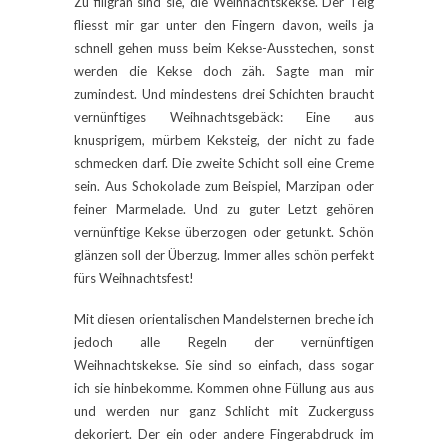
Zu filigran sind sie, die Weihnachtskekse. Der Teig
fliesst mir gar unter den Fingern davon, weils ja
schnell gehen muss beim Kekse-Ausstechen, sonst
werden die Kekse doch zäh. Sagte man mir
zumindest. Und mindestens drei Schichten braucht
vernünftiges Weihnachtsgebäck: Eine aus
knusprigem, mürbem Keksteig, der nicht zu fade
schmecken darf. Die zweite Schicht soll eine Creme
sein. Aus Schokolade zum Beispiel, Marzipan oder
feiner Marmelade. Und zu guter Letzt gehören
vernünftige Kekse überzogen oder getunkt. Schön
glänzen soll der Überzug. Immer alles schön perfekt
fürs Weihnachtsfest!
Mit diesen orientalischen Mandelsternen breche ich
jedoch alle Regeln der vernünftigen
Weihnachtskekse. Sie sind so einfach, dass sogar
ich sie hinbekomme. Kommen ohne Füllung aus aus
und werden nur ganz Schlicht mit Zuckerguss
dekoriert. Der ein oder andere Fingerabdruck im