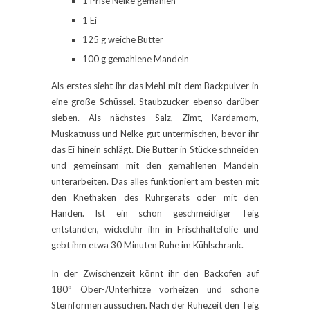
1 Prise Nelke gemahlen
1 Ei
125 g weiche Butter
100 g gemahlene Mandeln
Als erstes sieht ihr das Mehl mit dem Backpulver in
eine große Schüssel. Staubzucker ebenso darüber
sieben. Als nächstes Salz, Zimt, Kardamom,
Muskatnuss und Nelke gut untermischen, bevor ihr
das Ei hinein schlägt. Die Butter in Stücke schneiden
und gemeinsam mit den gemahlenen Mandeln
unterarbeiten. Das alles funktioniert am besten mit
den Knethaken des Rührgeräts oder mit den
Händen. Ist ein schön geschmeidiger Teig
entstanden, wickeltihr ihn in Frischhaltefolie und
gebt ihm etwa 30 Minuten Ruhe im Kühlschrank.
In der Zwischenzeit könnt ihr den Backofen auf
180° Ober-/Unterhitze vorheizen und schöne
Sternformen aussuchen. Nach der Ruhezeit den Teig