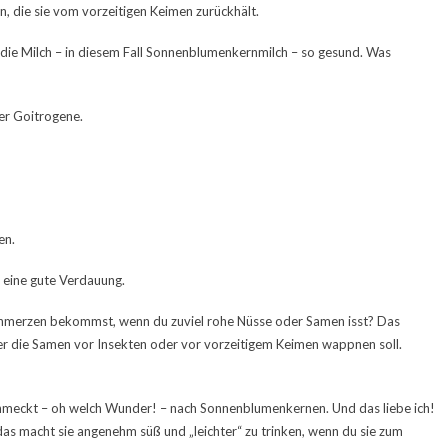
n, die sie vom vorzeitigen Keimen zurückhält.
die Milch – in diesem Fall Sonnenblumenkernmilch – so gesund. Was
der Goitrogene.
en.
 eine gute Verdauung.
chschmerzen bekommst, wenn du zuviel rohe Nüsse oder Samen isst? Das
r die Samen vor Insekten oder vor vorzeitigem Keimen wappnen soll.
chmeckt – oh welch Wunder! – nach Sonnenblumenkernen. Und das liebe ich!
, das macht sie angenehm süß und „leichter“ zu trinken, wenn du sie zum