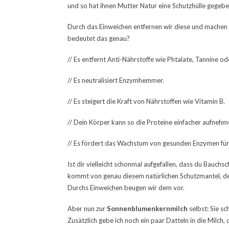
und so hat ihnen Mutter Natur eine Schutzhülle gegebe
Durch das Einweichen entfernen wir diese und machen 
bedeutet das genau?
// Es entfernt Anti-Nährstoffe wie Phtalate, Tannine o
// Es neutralisiert Enzymhemmer.
// Es steigert die Kraft von Nährstoffen wie Vitamin B.
// Dein Körper kann so die Proteine einfacher aufnehm
// Es fördert das Wachstum von gesunden Enzymen für
Ist dir vielleicht schonmal aufgefallen, dass du Bau
kommt von genau diesem natürlichen Schutzmantel, de
Durchs Einweichen beugen wir dem vor.
Aber nun zur
Sonnenblumenkernmilch
selbst: Sie s
Zusätzlich gebe ich noch ein paar Datteln in die Milch