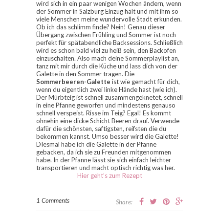
wird sich in ein paar wenigen Wochen ändern, wenn
der Sommer in Salzburg Einzug hält und mit ihm so
viele Menschen meine wundervolle Stadt erkunden.
Ob ich das schlimm finde? Nein! Genau dieser
Übergang zwischen Frühling und Sommer ist noch
perfekt für spätabendliche Backsessions. Schließlich
wird es schon bald viel zu heiß sein, den Backofen
einzuschalten. Also mach deine Sommerplaylist an,
tanz mit mir durch die Küche und lass dich von der
Galette in den Sommer tragen. Die
Sommerbeeren-Galette
ist wie gemacht für dich,
wenn du eigentlich zwei linke Hände hast (wie ich).
Der Mürbteig ist schnell zusammengeknetet, schnell
in eine Pfanne geworfen und mindestens genauso
schnell verspeist. Risse im Teig? Egal! Es kommt
ohnehin eine dicke Schicht Beeren drauf. Verwende
dafür die schönsten, saftigsten, reifsten die du
bekommen kannst. Umso besser wird die Galette!
DIesmal habe ich die Galette in der Pfanne
gebacken, da ich sie zu Freunden mitgenommen
habe. In der Pfanne lässt sie sich einfach leichter
transportieren und macht optisch richtig was her.
Hier geht’s zum Rezept
1 Comments
Share: