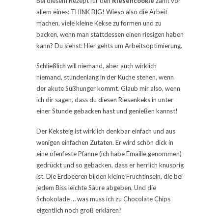
Bei diesem Rezept für den
Riesencookie
zählt vor
allem eines: THINK BIG! Wieso also die Arbeit
machen, viele kleine Kekse zu formen und zu
backen, wenn man stattdessen einen riesigen haben
kann? Du siehst: Hier gehts um Arbeitsoptimierung.
Schließlich will niemand, aber auch wirklich
niemand, stundenlang in der Küche stehen, wenn
der akute Süßhunger kommt. Glaub mir also, wenn
ich dir sagen, dass du diesen Riesenkeks in unter
einer Stunde gebacken hast und genießen kannst!
Der Keksteig ist wirklich denkbar einfach und aus
wenigen einfachen Zutaten. Er wird schön dick in
eine ofenfeste Pfanne (ich habe Emaille genommen)
gedrückt und so gebacken, dass er herrlich knusprig
ist. Die Erdbeeren bilden kleine Fruchtinseln, die bei
jedem Biss leichte Säure abgeben. Und die
Schokolade … was muss ich zu Chocolate Chips
eigentlich noch groß erklären?