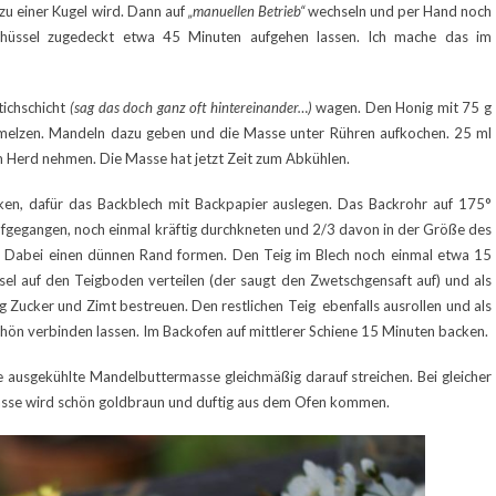
zu einer Kugel wird. Dann auf
„manuellen Betrieb“
wechseln und per Hand noch
Schüssel zugedeckt etwa 45 Minuten aufgehen lassen. Ich mache das im
tichschicht
(sag das doch ganz oft hintereinander…)
wagen. Den Honig mit 75 g
chmelzen. Mandeln dazu geben und die Masse unter Rühren aufkochen. 25 ml
m Herd nehmen. Die Masse hat jetzt Zeit zum Abkühlen.
nken, dafür das Backblech mit Backpapier auslegen. Das Backrohr auf 175°
ufgegangen, noch einmal kräftig durchkneten und 2/3 davon in der Größe des
n. Dabei einen dünnen Rand formen. Den Teig im Blech noch einmal etwa 15
el auf den Teigboden verteilen (der saugt den Zwetschgensaft auf) und als
 Zucker und Zimt bestreuen. Den restlichen Teig ebenfalls ausrollen und als
schön verbinden lassen. Im Backofen auf mittlerer Schiene 15 Minuten backen.
ausgekühlte Mandelbuttermasse gleichmäßig darauf streichen. Bei gleicher
asse wird schön goldbraun und duftig aus dem Ofen kommen.