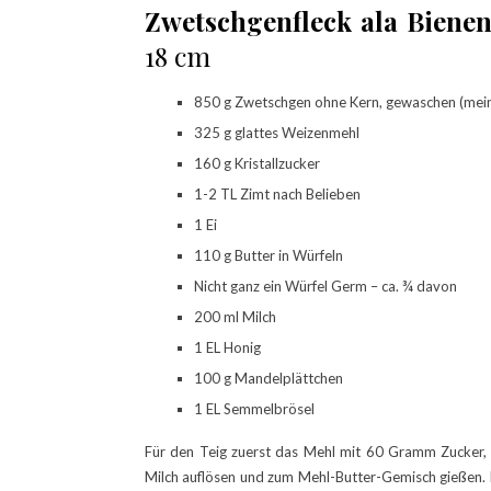
Zwetschgenfleck ala Bienen
18 cm
850 g Zwetschgen ohne Kern, gewaschen (mein
325 g glattes Weizenmehl
160 g Kristallzucker
1-2 TL Zimt nach Belieben
1 Ei
110 g Butter in Würfeln
Nicht ganz ein Würfel Germ – ca. ¾ davon
200 ml Milch
1 EL Honig
100 g Mandelplättchen
1 EL Semmelbrösel
Für den Teig zuerst das Mehl mit 60 Gramm Zucker
Milch auflösen und zum Mehl-Butter-Gemisch gießen.