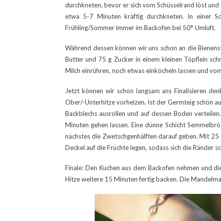
durchkneten, bevor er sich vom Schüsselrand löst und 
etwa 5-7 Minuten kräftig durchkneten. In einer 
Frühling/Sommer immer im Backofen bei 50° Umluft.
Während dessen können wir uns schon an die Bienens
Butter und 75 g Zucker in einem kleinen Töpflein s
Milch einrühren, noch etwas einköcheln lassen und vo
Jetzt können wir schon langsam ans Finalisieren de
Ober/-Unterhitze vorheizen. Ist der Germteig schön a
Backblechs ausrollen und auf dessen Boden verteile
Minuten gehen lassen. Eine dünne Schicht Semmelbrös
nächstes die Zwetschgenhälften darauf geben. Mit 25 g
Deckel auf die Früchte legen, sodass sich die Ränder 
Finale: Den Kuchen aus dem Backofen nehmen und die 
Hitze weitere 15 Minuten fertig backen. Die Mandelm