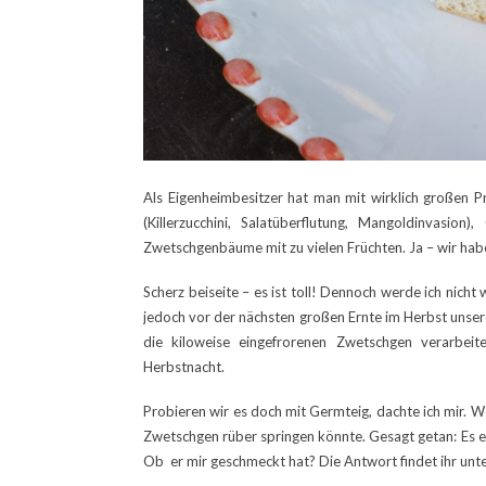
Als Eigenheimbesitzer hat man mit wirklich großen
(Killerzucchini, Salatüberflutung, Mangoldinvasi
Zwetschgenbäume mit zu vielen Früchten. Ja – wir hab
Scherz beiseite – es ist toll! Dennoch werde ich nic
jedoch vor der nächsten großen Ernte im Herbst unser
die kiloweise eingefrorenen Zwetschgen verarbeite
Herbstnacht.
Probieren wir es doch mit Germteig, dachte ich mir. We
Zwetschgen rüber springen könnte. Gesagt getan: Es 
Ob er mir geschmeckt hat? Die Antwort findet ihr unt