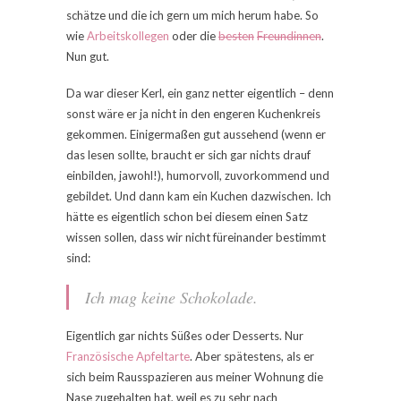
schätze und die ich gern um mich herum habe. So
wie
Arbeitskollegen
oder die
besten
Freundinnen
.
Nun gut.
Da war dieser Kerl, ein ganz netter eigentlich – denn
sonst wäre er ja nicht in den engeren Kuchenkreis
gekommen. Einigermaßen gut aussehend (wenn er
das lesen sollte, braucht er sich gar nichts drauf
einbilden, jawohl!), humorvoll, zuvorkommend und
gebildet. Und dann kam ein Kuchen dazwischen. Ich
hätte es eigentlich schon bei diesem einen Satz
wissen sollen, dass wir nicht füreinander bestimmt
sind:
Ich mag keine Schokolade.
Eigentlich gar nichts Süßes oder Desserts. Nur
Französische Apfeltarte
. Aber spätestens, als er
sich beim Rausspazieren aus meiner Wohnung die
Nase zugehalten hat, weil es zu sehr nach