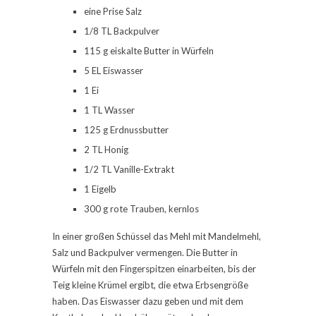
eine Prise Salz
1/8 TL Backpulver
115 g eiskalte Butter in Würfeln
5 EL Eiswasser
1 Ei
1 TL Wasser
125 g Erdnussbutter
2 TL Honig
1/2 TL Vanille-Extrakt
1 Eigelb
300 g rote Trauben, kernlos
In einer großen Schüssel das Mehl mit Mandelmehl,
Salz und Backpulver vermengen. Die Butter in
Würfeln mit den Fingerspitzen einarbeiten, bis der
Teig kleine Krümel ergibt, die etwa Erbsengröße
haben. Das Eiswasser dazu geben und mit dem