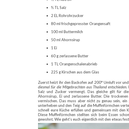
½ TL Salz
2 EL Rohrohrzucker
80 ml frischgepresster Orangensaft
100 ml Buttermilch
50 ml Ahornsirup
1 Ei
60 g zerlassene Butter
1 TL Orangenschalenabrieb
225 g Kirschen aus dem Glas
Zuerst heizt ihr den Backofen auf 200° Umluft vor und
diesmal für die Mitgebrachten aus Thailand entschieden.
Salz und Zucker vermengt. Das gleiche gilt für di
Ahornsirup, Ei und zerlassene Butter. Die trockenen
vermischen. Das muss aber nicht zu genau sein, ein 
unterheben und den Teig auf die Muffinförmchen verte
schnell eure Küche erfüllen und gemeinsam mit den 
Diese Muffinförmchen stellten sich beim Essen schon
gewohnt. Wie geht’s euch eigentlich mit den etwas fe