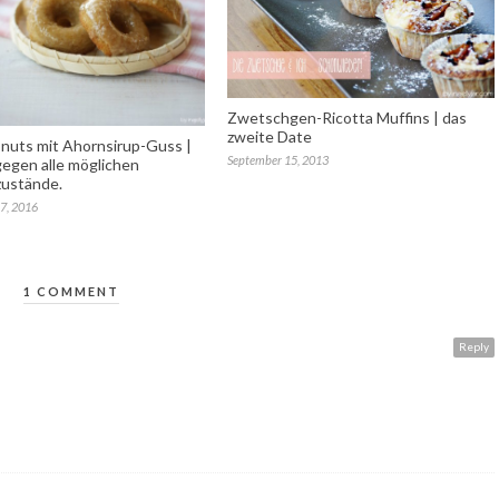
Zwetschgen-Ricotta Muffins | das
zweite Date
onuts mit Ahornsirup-Guss |
September 15, 2013
egen alle möglichen
ustände.
7, 2016
1 COMMENT
Reply