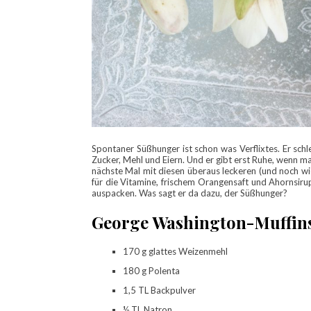
Spontaner Süßhunger ist schon was Verflixtes. Er schl
Zucker, Mehl und Eiern. Und er gibt erst Ruhe, wenn ma
nächste Mal mit diesen überaus leckeren (und noch wic
für die Vitamine, frischem Orangensaft und Ahornsir
auspacken. Was sagt er da dazu, der Süßhunger?
George Washington-Muffin
170 g glattes Weizenmehl
180 g Polenta
1,5 TL Backpulver
½ TL Natron