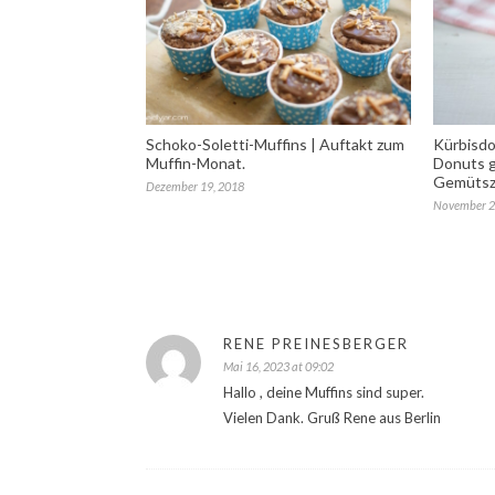
Schoko-Soletti-Muffins | Auftakt zum
Kürbisd
Muffin-Monat.
Donuts g
Gemütsz
Dezember 19, 2018
November 2
RENE PREINESBERGER
Mai 16, 2023 at 09:02
Hallo , deine Muffins sind super.
Vielen Dank. Gruß Rene aus Berlin