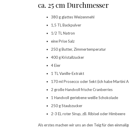
ca. 25 cm Durchmesser
380 g glattes Weizenmehl
1,5 TL Backpulver
1/2 TL Natron
eine Prise Salz
250 g Butter, Zimmertemperatur
400 g Kristallzucker
4 Eier
1 TL Vanille-Extrakt
170 ml Prosecco oder Sekt (ich habe Martini As
2 große Handvoll frische Cranberries
1 Handvoll geriebene weiße Schokolade
250 g Staubzucker
2-3 EL roter Sirup, zB. Ribisel oder Himbeere
Als erstes machen wir uns an den Teig für den einmali