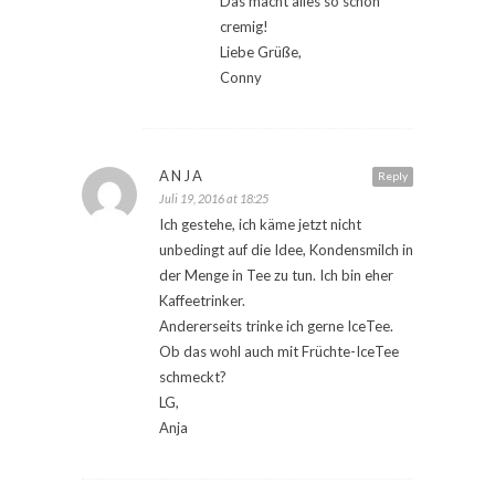
Das macht alles so schön
cremig!
Liebe Grüße,
Conny
ANJA
Reply
Juli 19, 2016 at 18:25
Ich gestehe, ich käme jetzt nicht
unbedingt auf die Idee, Kondensmilch in
der Menge in Tee zu tun. Ich bin eher
Kaffeetrinker.
Andererseits trinke ich gerne IceTee.
Ob das wohl auch mit Früchte-IceTee
schmeckt?
LG,
Anja