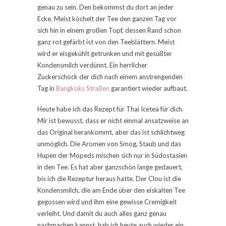
genau zu sein. Den bekommst du dort an jeder
Ecke. Meist köchelt der Tee den ganzen Tag vor
sich hin in einem großen Topf, dessen Rand schon
ganz rot gefärbt ist von den Teeblättern. Meist
wird er eisgekühlt getrunken und mit gesüßter
Kondensmilch verdünnt. Ein herrlicher
Zuckerschock der dich nach einem anstrengenden
Tag in
Bangkoks Straßen
garantiert wieder aufbaut.
Heute habe ich das Rezept für Thai Icetea für dich.
Mir ist bewusst, dass er nicht einmal ansatzweise an
das Original herankommt, aber das ist schlichtweg
unmöglich. Die Aromen von Smog, Staub und das
Hupen der Mopeds mischen sich nur in Südostasien
in den Tee. Es hat aber ganzschön lange gedauert,
bis ich die Rezeptur heraus hatte. Der Clou ist die
Kondensmilch, die am Ende über den eiskalten Tee
gegossen wird und ihm eine gewisse Cremigkeit
verleiht. Und damit du auch alles ganz genau
nachmachen kannst, hab ich heute auch wieder ein