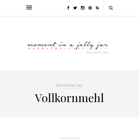
BROWSING TAG
Vollkornmehl
CUPCAKES