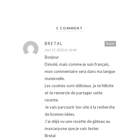
1 COMMENT
BRETAL
Reply
Juni 17, 2022 at 16:44
Bonjour
Désolé, mais comme je suis français,
mon commentaire sera dans ma langue
maternelle.
Les cookies sont délicieux. je te félicite
et te remercie de partager cette
recette.
Je vais parcourir ton site à la recherche
de bonnes idées.
J’ai déjà vu une recette de gâteau au
mascarpone que je vais tester.
Bretal