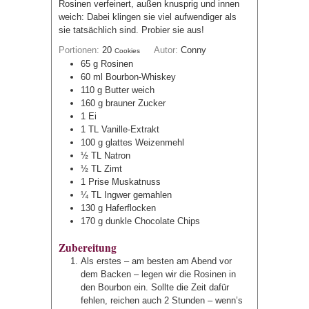
Rosinen verfeinert, außen knusprig und innen
weich: Dabei klingen sie viel aufwendiger als
sie tatsächlich sind. Probier sie aus!
Portionen:
20
Autor:
Conny
Cookies
65
g
Rosinen
60
ml
Bourbon-Whiskey
110
g
Butter
weich
160
g
brauner Zucker
1
Ei
1
TL
Vanille-Extrakt
100
g
glattes Weizenmehl
½
TL
Natron
½
TL
Zimt
1
Prise
Muskatnuss
¼
TL
Ingwer
gemahlen
130
g
Haferflocken
170
g
dunkle Chocolate Chips
Zubereitung
Als erstes – am besten am Abend vor
dem Backen – legen wir die Rosinen in
den Bourbon ein. Sollte die Zeit dafür
fehlen, reichen auch 2 Stunden – wenn’s