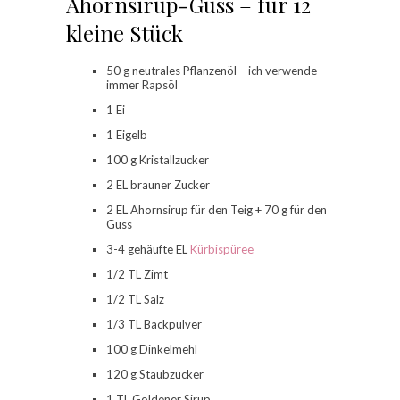
Ahornsirup-Guss – für 12
kleine Stück
50 g neutrales Pflanzenöl – ich verwende
immer Rapsöl
1 Ei
1 Eigelb
100 g Kristallzucker
2 EL brauner Zucker
2 EL Ahornsirup für den Teig + 70 g für den
Guss
3-4 gehäufte EL
Kürbispüree
1/2 TL Zimt
1/2 TL Salz
1/3 TL Backpulver
100 g Dinkelmehl
120 g Staubzucker
1 TL Goldener Sirup