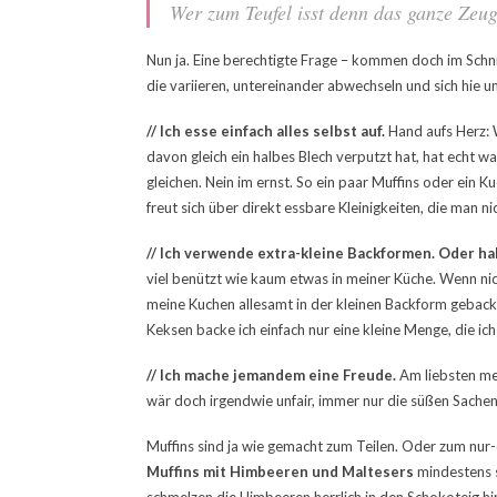
Wer zum Teufel isst denn das ganze Zeu
Nun ja. Eine berechtigte Frage – kommen doch im Schn
die variieren, untereinander abwechseln und sich hie 
// Ich esse einfach alles selbst auf.
Hand aufs Herz:
davon gleich ein halbes Blech verputzt hat, hat echt 
gleichen. Nein im ernst. So ein paar Muffins oder ein 
freut sich über direkt essbare Kleinigkeiten, die man n
// Ich verwende extra-kleine Backformen. Oder ha
viel benützt wie kaum etwas in meiner Küche. Wenn nic
meine Kuchen allesamt in der kleinen Backform geback
Keksen backe ich einfach nur eine kleine Menge, die ich
// Ich mache jemandem eine Freude.
Am liebsten me
wär doch irgendwie unfair, immer nur die süßen Sache
Muffins sind ja wie gemacht zum Teilen. Oder zum nur-
Muffins mit Himbeeren und Maltesers
mindestens s
schmelzen die Himbeeren herrlich in den Schokoteig h