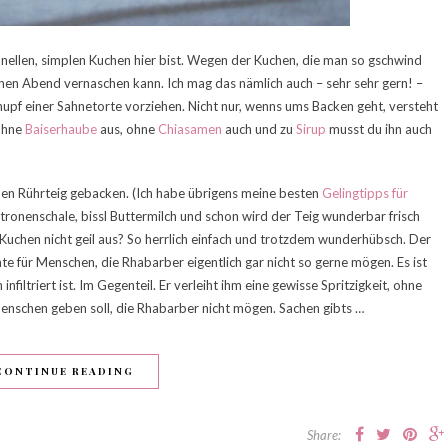
chnellen, simplen Kuchen hier bist. Wegen der Kuchen, die man so gschwind
en Abend vernaschen kann. Ich mag das nämlich auch – sehr sehr gern! –
upf einer Sahnetorte vorziehen. Nicht nur, wenns ums Backen geht, versteht
 ohne
Baiserhaube
aus, ohne
Chiasamen
auch und zu
Sirup
musst du ihn auch
hen Rührteig gebacken. (Ich habe übrigens meine besten
Gelingtipps für
ronenschale, bissl Buttermilch und schon wird der Teig wunderbar frisch
Kuchen nicht geil aus? So herrlich einfach und trotzdem wunderhübsch. Der
te für Menschen, die Rhabarber eigentlich gar nicht so gerne mögen. Es ist
nfiltriert ist. Im Gegenteil. Er verleiht ihm eine gewisse Spritzigkeit, ohne
s Menschen geben soll, die Rhabarber nicht mögen. Sachen gibts …
CONTINUE READING
Share: