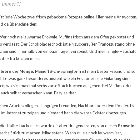
g immer?!
itt jede Woche zwei frisch gebackene Rezepte online. Hier meine Antworten,
und da überschneiden:
 Wer noch nie lauwarme Brownie-Muffins frisch aus dem Ofen gekostet und
was verpasst. Der Schokoladeschock ist ein zuckersüßer Trancezustand ohne
Kuchen sind innerhalb von ein paar Tagen verspeist. Und mein Single-Haushalt
icht extra kochen muss.
lbiere die Menge.
Meine 18-cm-Springform ist mein bester Freund und so
ht etwas ganz besonderes ansteht wie ein Fest oder eine Einladung sind
en, wo sich maximal sechs zarte Stück Kuchen ausgehen. Bei Muffins oder
 auch selbst vernaschen kann. Easy as that.
inen Arbeitskollegen. Hungrigen Freunden, Nachbarn oder dem Postler. Es
n im Internet zu zeigen und niemand kann die wahre Existenz bezeugen.
die-Hälfte-backen. Ich würde dir aber dringend raten, von diesen
Brownie-
echs Stück zu machen. Mindestens. Wenn du sie noch lauwarm isst,
inein und die Maltesers geben einen wunderbaren Crunch. Was ich an den