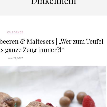
Dinkelmehl
CUPCAKES
eeren & Maltesers | „Wer zum Teufel
as ganze Zeug immer?!“
Juni 21, 2017